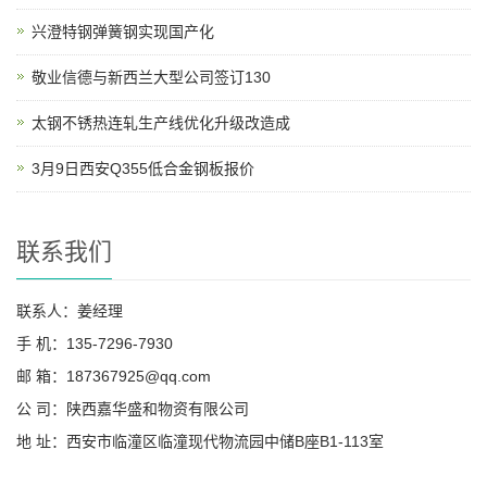
兴澄特钢弹簧钢实现国产化
敬业信德与新西兰大型公司签订130
太钢不锈热连轧生产线优化升级改造成
3月9日西安Q355低合金钢板报价
联系我们
联系人：姜经理
手 机：135-7296-7930
邮 箱：187367925@qq.com
公 司：陕西嘉华盛和物资有限公司
地 址：西安市临潼区临潼现代物流园中储B座B1-113室