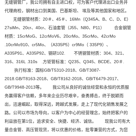
无缝钢管厂，我公司拥有自主进口权，可为客户代理进出口业务并
代理商检，钢材出口到美国、巴基斯坦、 埃及等其他国家和地区。
无缝钢管材质：20＃、45＃、16Mn（Q345A、B、C、D、E）
27siMn、20cr、40cr、石油套管（J55、N80、P11） 合金钢管
材质：15crMoG、12crMoV6、20crMo、35crMo、42crMo
.10crMo910、cr5Mo、（A335P5）cr9Mo（ 335P9）、
A335P91、A335P92、钢研102. 不锈钢管材质：304、321、
316、316L .310s .方钜管标准：Q235、Q345、BCDE、20＃.
执行标准：国标GB/T5310-2018、GB/T3087-
2018.GB/T8163-2018、GB/T8162-2018、GB/T6479-2017、
GB/T9948-2013等。 我公司从良好的诚信经营和永恒的优质服
务赢得客户信赖，多年来企业历尽艰辛，奋勇搏击，终于脱颖而
出，迅速崛起，取得深远，跨越式发展，走上了现代化销售发展之
路。公司以市场为导向，以客户为中心的经营理念，始终把客户的
利益放在第1位，追求安全、快捷、经济、诚信。 现我公司有大
量合金管、高压管现货，将以优惠的价格，批零兼营的方式，为您